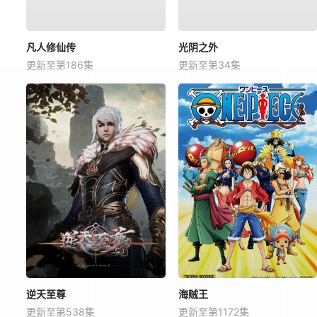
凡人修仙传
光阴之外
更新至第186集
更新至第34集
逆天至尊
海贼王
更新至第538集
更新至第1172集