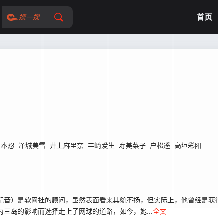
首页
搜一搜
松本忍
泽城美雪
井上麻里奈
丰崎爱生
寿美菜子
户松遥
高垣彩阳
 配音）是软网社的顾问，虽然表面看来其貌不扬，但实际上，他曾经是获
三岛的影响而选择走上了网球的道路，如今，她...
全文