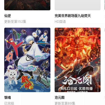
仙逆
完美世界剧场版九劫焚天
更新至第152集
HD国语
银魂
沧元图
已完结
更新至第89集