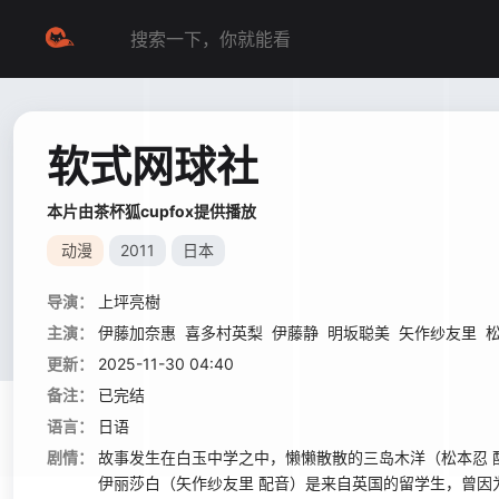
软式网球社
本片由茶杯狐cupfox提供播放
动漫
2011
日本
导演：
上坪亮樹
主演：
伊藤加奈惠
喜多村英梨
伊藤静
明坂聪美
矢作纱友里
更新：
2025-11-30 04:40
备注：
已完结
语言：
日语
剧情：
故事发生在白玉中学之中，懒懒散散的三岛木洋（松本忍
伊丽莎白（矢作纱友里 配音）是来自英国的留学生，曾因为