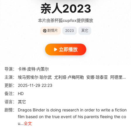
亲人2023
本片由茶杯狐cupfox提供播放
剧情片
2023
其它
立即播放
导演：
卡林·皮特·内策尔
主演：
埃马努埃尔·珀尔武
尤利娅·卢梅阿勒
安娜·琼泰亚
阿德里安·蒂蒂耶尼
更新：
2025-11-29 22:23
备注：
HD
语言：
其它
剧情：
Dragos Binder is doing research in order to write a fiction
film based on the true event of his parents fleeing the co
u...
全文