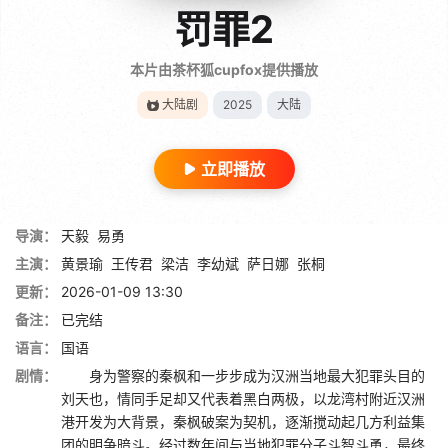
罚罪2
本片由茶杯狐cupfox提供播放
大陆剧
2025
大陆
立即播放
导演：
天毅
易勇
主演：
黄景瑜
王传君
梁洁
李幼斌
萨日娜
张桐
更新：
2026-01-09 13:30
备注：
已完结
语言：
国语
剧情：
身为警察的秦枫和一步步成为汉洲当地最大犯罪头目的
刘天也，情同手足却又代表着黑白两极，以龙湾村附近汉洲
港开发为大背景，秦枫破案为契机，逐渐搅动起几方利益集
团的明争暗斗。经过数年间与当地犯罪分子斗智斗勇，最终