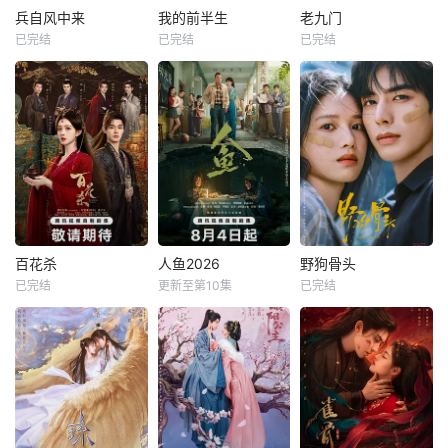
兵自风中来
我的前半生
老九门
已完结
已完结
已完结
百花杀
人鱼2026
野狗骨头
已完结
更新至第10集
已完结