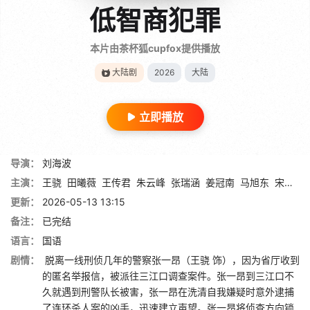
低智商犯罪
本片由茶杯狐cupfox提供播放
大陆剧
2026
大陆
立即播放
导演：
刘海波
主演：
王骁
田曦薇
王传君
朱云峰
张瑞涵
姜冠南
马旭东
宋郁河
更新：
2026-05-13 13:15
备注：
已完结
语言：
国语
剧情：
脱离一线刑侦几年的警察张一昂（王骁 饰），因为省厅收到
的匿名举报信，被派往三江口调查案件。张一昂到三江口不
久就遇到刑警队长被害，张一昂在洗清自我嫌疑时意外逮捕
了连环杀人案的凶手，迅速建立声望。张一昂将侦查方向锁