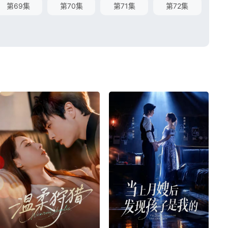
第69集
第70集
第71集
第72集