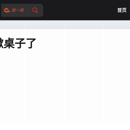
首页
搜一搜
掀桌子了