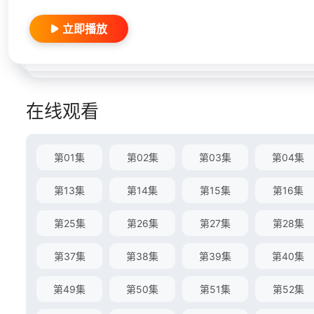
立即播放
在线观看
第01集
第02集
第03集
第04集
第13集
第14集
第15集
第16集
第25集
第26集
第27集
第28集
第37集
第38集
第39集
第40集
第49集
第50集
第51集
第52集