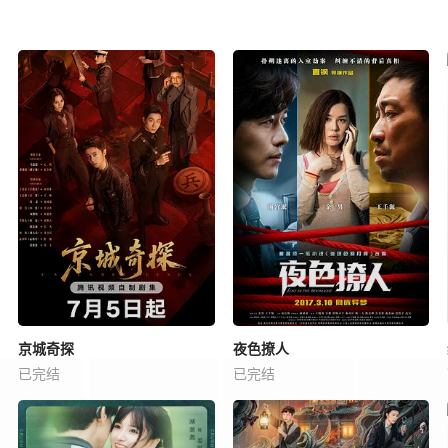
京城奇探
夜色撩人
已完结
已完结