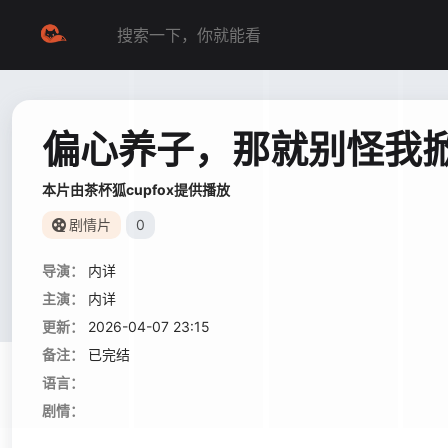
偏心养子，那就别怪我
本片由茶杯狐cupfox提供播放
剧情片
0
导演：
内详
主演：
内详
更新：
2026-04-07 23:15
备注：
已完结
语言：
剧情：