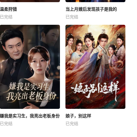
温柔狩猎
当上月嫂后发现孩子是我的
已完结
已完结
嫌我是实习生，我亮出老板身份
娘子，别这样
已完结
已完结