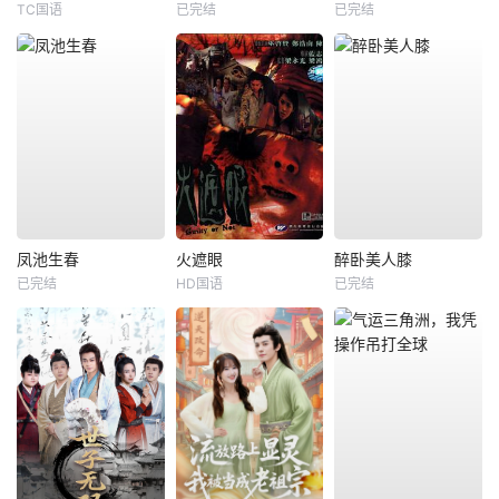
TC国语
已完结
已完结
凤池生春
火遮眼
醉卧美人膝
已完结
HD国语
已完结