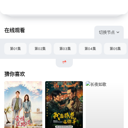
在线观看
切换节点
第01集
第02集
第03集
第04集
第05集
猜你喜欢