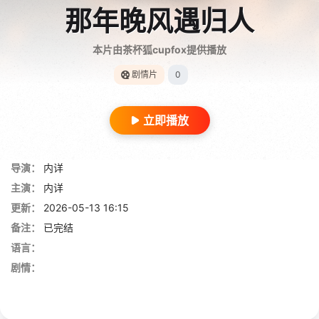
那年晚风遇归人
本片由茶杯狐cupfox提供播放
剧情片
0
立即播放
导演：
内详
主演：
内详
更新：
2026-05-13 16:15
备注：
已完结
语言：
剧情：