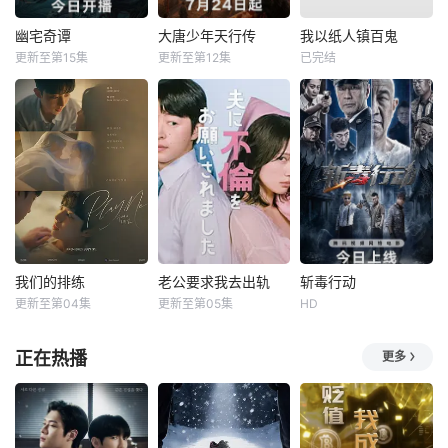
幽宅奇谭
大唐少年天行传
我以纸人镇百鬼
更新至第15集
更新至第12集
已完结
我们的排练
老公要求我去出轨
斩毒行动
更新至第04集
更新至第05集
HD
正在热播
更多