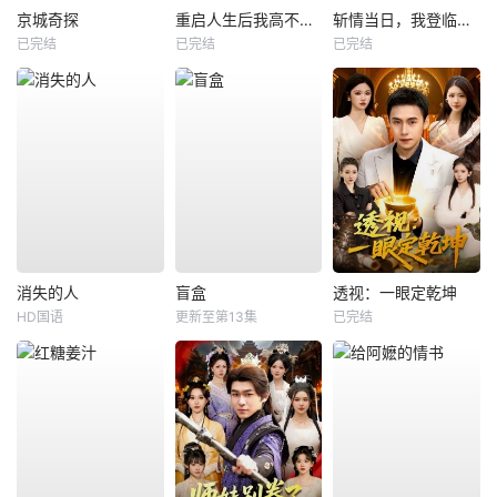
京城奇探
重启人生后我高不可攀
斩情当日，我登临至高
已完结
已完结
已完结
消失的人
盲盒
透视：一眼定乾坤
HD国语
更新至第13集
已完结