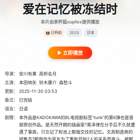
爱在记忆被冻结时
本片由茶杯狐cupfox提供播放
日韩剧
2023
日本
立即播放
导演：
安川有果
高桥名月
主演：
本田响矢
铃木康介
森愁斗
更新：
2025-11-30 03:53
备注：
已完结
语言：
日语
剧情：
本作品是KADOKAWA的BL电视剧标签“tunk”的第6弹也是首
部原创作品。是天然开朗的插画家?奥泽律在分手后不久就遭
遇了事故，只忘记了和池上郁哉交往的记忆。文具制造商的
销售员?郁哉作为室友为了重新开始2人的关系而奋斗。被郁