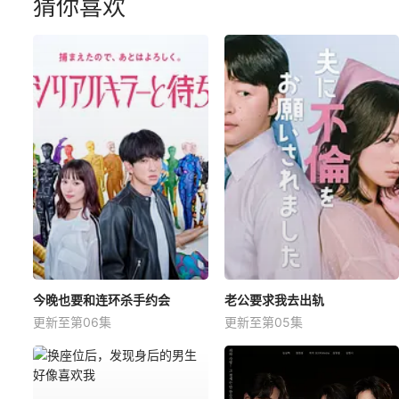
猜你喜欢
今晚也要和连环杀手约会
老公要求我去出轨
更新至第06集
更新至第05集