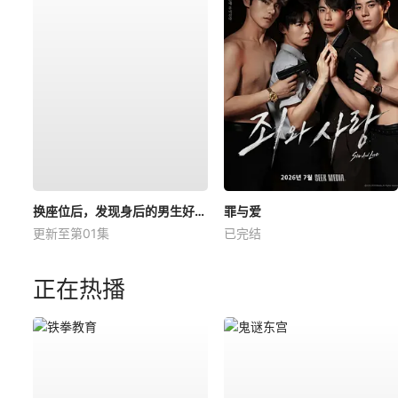
换座位后，发现身后的男生好像喜欢我
罪与爱
更新至第01集
已完结
正在热播