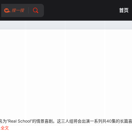
首页
搜一搜
ry1,名为“Real School”的情景喜剧。这三人组将会出演一系列共40集的
.
全文