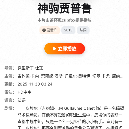
神驹贾普鲁
本片由茶杯狐cupfox提供播放
剧情片
2013
法国
立即播放
导演：
克里斯丁·杜瓦
主演：
吉约姆·卡内
玛丽娜·汉斯
丹尼尔·奥特伊
切基·卡尤
唐纳德·萨瑟兰
更新：
2025-11-30 03:24
备注：
HD中字
语言：
法语
剧情：
皮埃尔（吉约姆·卡内 Guillaume Canet 饰）是一名障碍
马术运动员，在他不算短暂的职业生涯中，皮埃尔的表现一
直都中规中矩，只是一个名不见经传的小小骑手。直到有一
天，皮埃尔与那匹名叫贾普璐的黑色公马邂逅了，在机缘巧