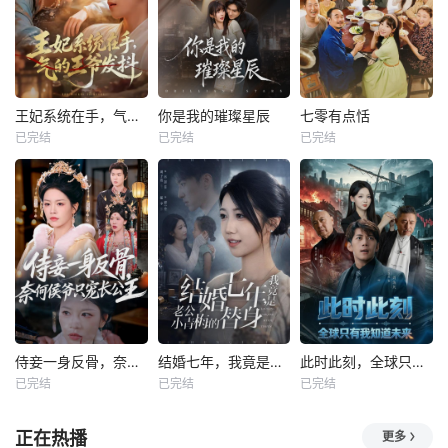
王妃系统在手，气的王爷发抖
你是我的璀璨星辰
七零有点恬
已完结
已完结
已完结
侍妾一身反骨，奈何侯爷只宠长公主
结婚七年，我竟是老公小青梅的替身
此时此刻，全球只有我知道未来
已完结
已完结
已完结
正在热播
更多