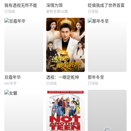
我有透视无所不能
深情为饵
贬值我成了世界首富
已完结
更新至第08集
已完结
豆蔻年华
透视：一眼定乾坤
那年冬至
HD中字
已完结
已完结