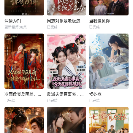
深情为饵
网恋对象是老板怎么办
当我遇见你
更新至第08集
已完结
已完结
冷面侯爷反萌差，独宠作精继室啦
反派夫妻百事哀，今天在哪搞破坏
候冬症
已完结
已完结
已完结