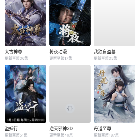
太古神尊
将夜动漫
我独自盗墓
更新至第06集
更新至第17集
更新至第05集
盗妖行
逆天邪神3D
丹道至尊
更新至第51集
更新至第49集
更新至第187集