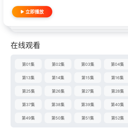
立即播放
在线观看
第01集
第02集
第03集
第04集
第13集
第14集
第15集
第16集
第25集
第26集
第27集
第28集
第37集
第38集
第39集
第40集
第49集
第50集
第51集
第52集