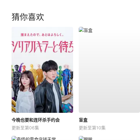
猜你喜欢
今晚也要和连环杀手约会
盲盒
更新至第06集
更新至第10集