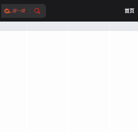
首页
搜一搜