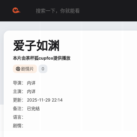
爱子如渊
本片由茶杯狐cupfox提供播放
剧情片
0
导演：
内详
主演：
内详
更新：
2025-11-29 22:14
备注：
已完结
语言：
剧情：