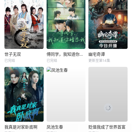
世子无双
傅同学，我知道你暗恋我
幽宅奇谭
已完结
已完结
更新至第14集
我真是对家卧底啊
凤池生春
贬值我成了世界首富