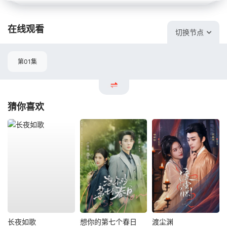
在线观看
切换节点
第01集
猜你喜欢
长夜如歌
想你的第七个春日
渡尘渊