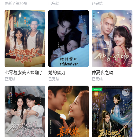
更新至第20集
已完结
已完结
七零凝脂美人飒翻了
她的蜜刃
仲夏夜之吻
已完结
已完结
已完结