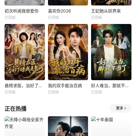
初次听闻我很爱你
喜欢你2026
王妃她从妖界来
已完结
已完结
已完结
悬榜求医，治好了嫌我是乞丐
我的双手能治百病
好人难当，那就不当了
已完结
已完结
已完结
正在热播
更多