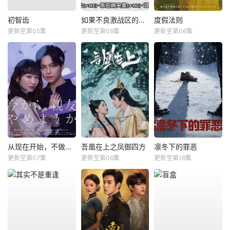
初智齿
如果不良激战区的四天王转生成了偶像团体？
度假法则
更新至第05集
更新至第09集
更新至第06集
从现在开始，不做朋友了吧。
吾凰在上之凤御四方
凛冬下的罪恶
更新至第07集
更新至第06集
更新至第18集