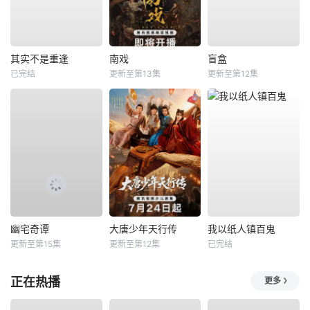
其实不是重逢
南戏
盲盒
已完结
更新至第13集
更新至第12集
幽宅奇谭
大唐少年天行传
我以纸人镇百鬼
更新至第15集
更新至第12集
已完结
正在热播
更多